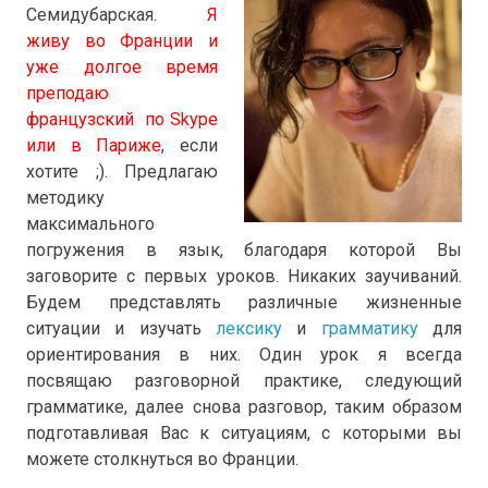
Семидубарская.
Я
живу во Франции и
уже долгое время
преподаю
французский по Skype
или в Париже
, если
хотите ;). Предлагаю
методику
максимального
погружения в язык, благодаря которой Вы
заговорите с первых уроков. Никаких заучиваний.
Будем представлять различные жизненные
ситуации и изучать
лексику
и
грамматику
для
ориентирования в них. Один урок я всегда
посвящаю разговорной практике, следующий
грамматике, далее снова разговор, таким образом
подготавливая Вас к ситуациям, с которыми вы
можете столкнуться во Франции.