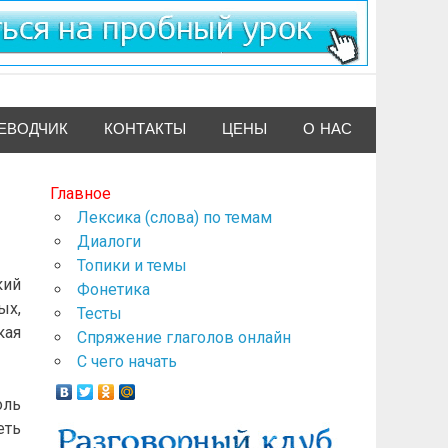
ЕВОДЧИК
КОНТАКТЫ
ЦЕНЫ
О НАС
Главное
Лексика (слова) по темам
Диалоги
Топики и темы
кий
Фонетика
ых,
Тесты
кая
Спряжение глаголов онлайн
С чего начать
оль
еть