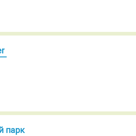
er
й парк