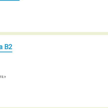
а В2
rs.»