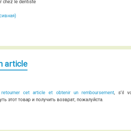
 chez le dentiste
сивная)
 article
 retourner cet article et obtenir un remboursement
, s’il v
нуть этот товар и получить возврат, пожалуйста.