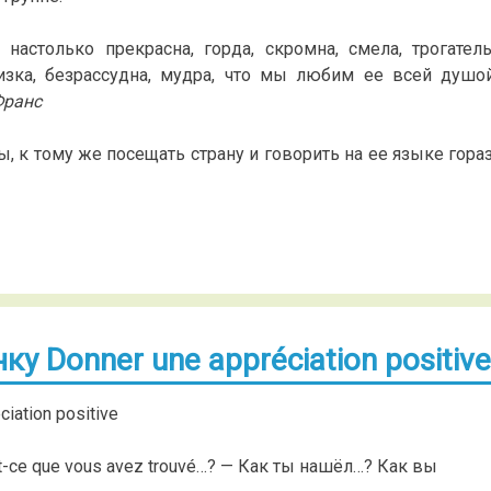
астолько прекрасна, горда, скромна, смела, трогатель
лизка, безрассудна, мудра, что мы любим ее всей душо
Франс
ы, к тому же посещать страну и говорить на ее языке гора
 Donner une appréciation positive
ation positive
t-ce que vous avez trouvé…? — Как ты нашёл…? Как вы