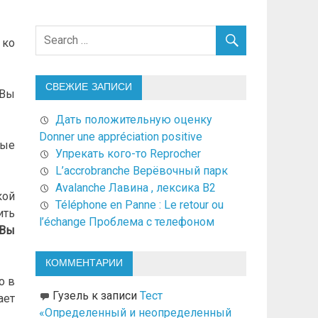
 ко
СВЕЖИЕ ЗАПИСИ
 Вы
Дать положительную оценку
Donner une appréciation positive
рые
Упрекать кого-то Reprocher
L’accrobranche Верёвочный парк
Avalanche Лавина , лексика В2
кой
Téléphone en Panne : Le retour ou
ить
l’échange Проблема с телефоном
Вы
КОММЕНТАРИИ
о в
Гузель
к записи
Тест
ает
«Определенный и неопределенный