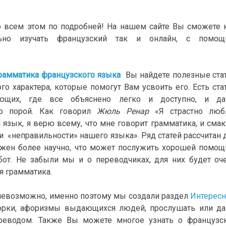
о всем этом по подробней! На нашем сайте Вы сможете 
льно изучать французский так и онлайн, с помо
рамматика французского языка
Вы найдете полезные ста
го характера, которые помогут Вам усвоить его. Есть ста
ющих, где все объяснено легко и доступно, и д
но порой. Как говорил
Жюль Ренар
«Я страстно лю
 язык, я верю всему, что мне говорит грамматика, и сма
и «неправильности» нашего языка». Ряд статей рассчитан 
ложен более научно, что может послужить хорошей помо
бот. Не забыли мы и о переводчиках, для них будет оч
я грамматика.
 невозможно, именно поэтому мы создали раздел
Интерес
орки, афоризмы выдающихся людей, прослушать или д
реводом. Также Вы можете многое узнать о французс