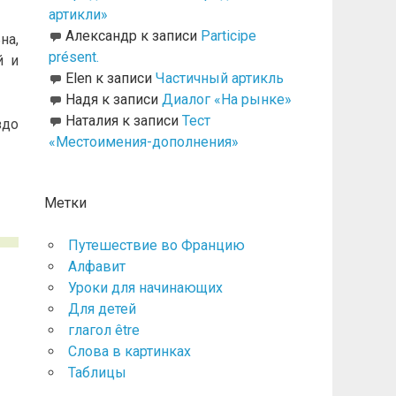
артикли»
Александр
к записи
Participe
на,
présent.
й и
Elen
к записи
Частичный артикль
Надя
к записи
Диалог «На рынке»
Наталия
к записи
Тест
здо
«Местоимения-дополнения»
Метки
Путешествие во Францию
Алфавит
Уроки для начинающих
Для детей
глагол être
Слова в картинках
Таблицы