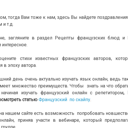
ом, тогда Вам тоже к нам, здесь Вы найдете поздравления
и т.д.
не, загляните в раздел Рецепты французских блюд и
и интересное.
ените стихи известных французских авторов, кото
я в эпоху автора.
шний день очень актуально изучать язык онлайн, ведь та
имеет множество преимуществ. Чтобы знать на что обрат
 начиная изучать французский онлайн с репетитором
,
осмотреть статью
Французский по скайпу
.
 на нашем сайте есть возможность попробовать новшеств
онлайн, приняв участи в вебинаре, который предполаг
 группе.