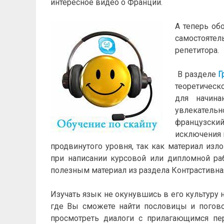
интересное видео о Франции.
А теперь об
самостояте
репетитора.
В разделе
Г
теоретическо
для начина
увлекатель
французский
исключения 
продвинутого уровня, так как материал из
при написании курсовой или дипломной ра
полезным материал из раздела Контрастивна
Изучать язык не окунувшись в его культуру
где Вы сможете найти пословицы и погов
просмотреть диалоги с прилагающимся пе