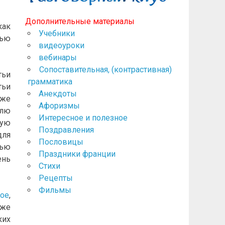
Дополнительные материалы
как
Учебники
щью
видеоуроки
вебинары
Сопоставительная, (контрастивная)
тьи
грамматика
тьи
Анекдоты
аже
Афоризмы
блю
Интересное и полезное
кую
Поздравления
для
Пословицы
щью
Праздники франции
ень
Стихи
Рецепты
Фильмы
ное
,
аже
ких